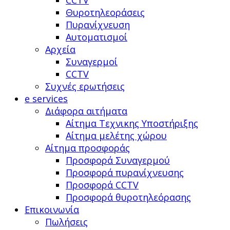
Θυροτηλεοράσεις
Πυρανίχνευση
Αυτοματισμοί
Αρχεία
Συναγερμοί
CCTV
Συχνές ερωτήσεις
e services
Διάφορα αιτήματα
Αίτημα Τεχνικης Υποστήριξης
Αίτημα μελέτης χώρου
Αίτημα προσφοράς
Προσφορά Συναγερμού
Προσφορά πυρανίχνευσης
Προσφορά CCTV
Προσφορά θυροτηλεόρασης
Επικοινωνία
Πωλήσεις