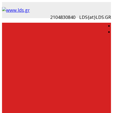
2104830840
LDS{at}LDS.GR