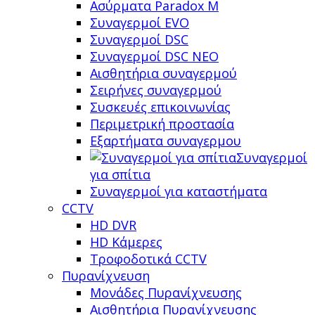
Ασύρματα Paradox M
Συναγερμοί EVO
Συναγερμοί DSC
Συναγερμοί DSC NEO
Αισθητήρια συναγερμού
Σειρήνες συναγερμού
Συσκευές επικοινωνίας
Περιμετρική προστασία
Εξαρτήματα συναγερμου
Συναγερμοί
για σπίτια
Συναγερμοί για καταστήματα
CCTV
HD DVR
HD Κάμερες
Τροφοδοτικά CCTV
Πυρανίχνευση
Μονάδες Πυρανίχνευσης
Αισθητήρια Πυρανίχνευσης