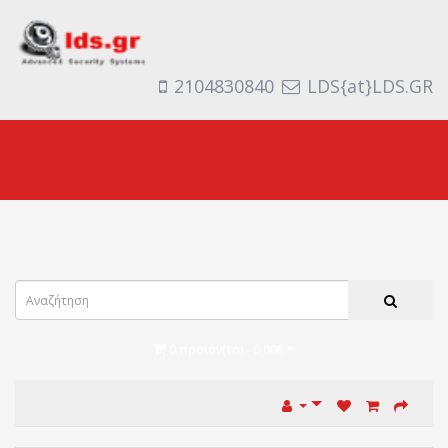
2104830840
LDS{at}LDS.GR
0 προϊόν(τα) - 0,00€