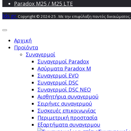
Paradox M25 / M25 LTE
lds.gr
Copyright © 2024-25 . Με την επιφύλαξη παντός δικαιώματος.
Αρχική
Προϊόντα
Συναγερμοί
Συναγερμοί Paradox
Ασύρματα Paradox M
Συναγερμοί EVO
Συναγερμοί DSC
Συναγερμοί DSC NEO
Αισθητήρια συναγερμού
Σειρήνες συναγερμού
Συσκευές επικοινωνίας
Περιμετρική προστασία
Εξαρτήματα συναγερμου