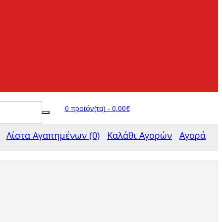
0 προϊόν(τα) - 0,00€
Λίστα Αγαπημένων (0)
Καλάθι Αγορών
Αγορά