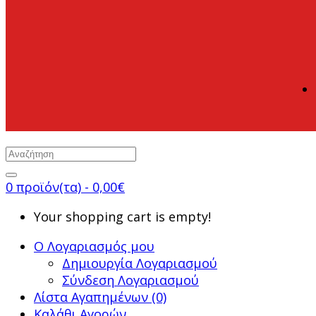
0 προϊόν(τα) - 0,00€
Your shopping cart is empty!
Ο Λογαριασμός μου
Δημιουργία Λογαριασμού
Σύνδεση Λογαριασμού
Λίστα Αγαπημένων (0)
Καλάθι Αγορών