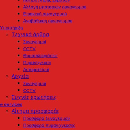
Αλλαγή μπαταριών συναγερμού
Επισκευή συναγερμού
Αναβάθμιση συναγερμου
Υποστήριξη
Τεχνικά άρθρα
Συναγερμοί
CCTV
Θυροτηλεοράσεις
Πυρανίχνευση
Αυτοματισμοί
Αρχεία
Συναγερμοί
CCTV
Συχνές ερωτήσεις
e services
Αίτημα προσφοράς
Προσφορά Συναγερμού
Προσφορά πυρανίχνευσης