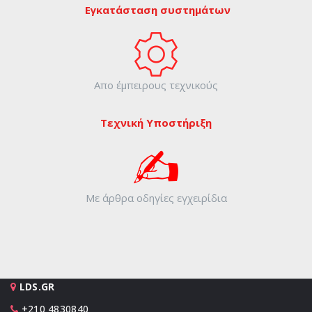
Εγκατάσταση συστημάτων
Απο έμπειρους τεχνικούς
Τεχνική Υποστήριξη
Με άρθρα οδηγίες εγχειρίδια
LDS.GR
+210 4830840