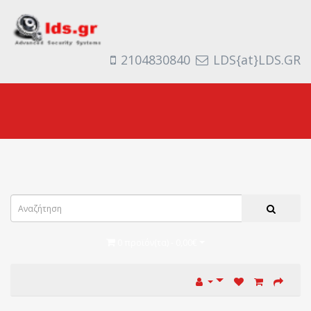
2104830840
LDS{at}LDS.GR
0 προϊόν(τα) - 0,00€