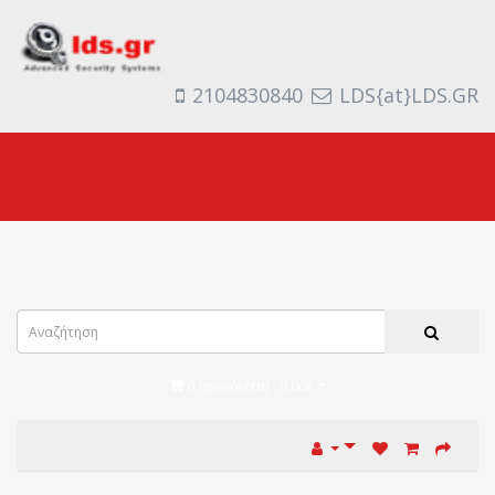
2104830840
LDS{at}LDS.GR
0 προϊόν(τα) - 0,00€