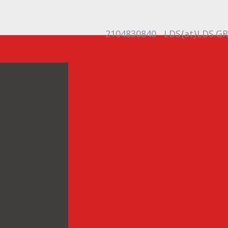
2104830840
LDS{at}LDS.GR