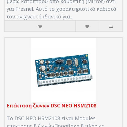
μέσω κατόπτρου από καθρέπτη (Mirror) αντί
για Fresnel. Αυτό το χαρακτηριστικό καθιστά
τον ανιχνευτή ιδανικό για..
Επέκταση ζωνων DSC NEO HSM2108
Το DSC NEO HSM2108 είναι Modules
επέκτασης 8 ζωνώνΠροσθήκη 8 πλήρως