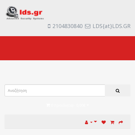
2104830840
LDS{at}LDS.GR
0 προϊόν(τα) - 0,00€