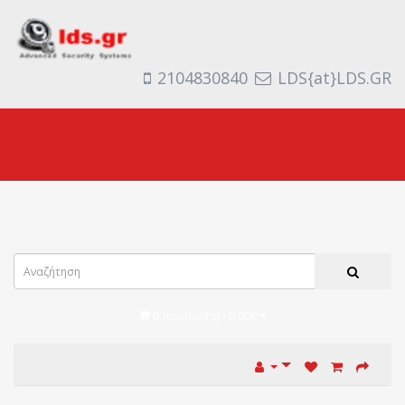
2104830840
LDS{at}LDS.GR
0 προϊόν(τα) - 0,00€